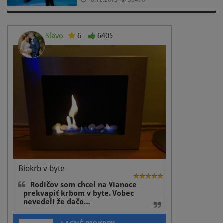
Slavo
6
6405
Biokrb v byte
Rodičov som chcel na Vianoce
prekvapiť krbom v byte. Vobec
nevedeli že dačo…