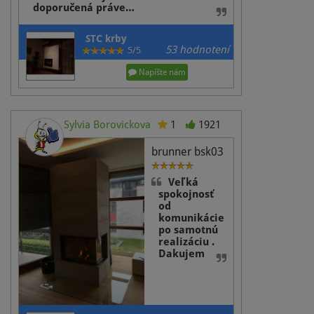
doporučená práve…
STC krby
53 hodnotení
5/5
Napíšte nám
Sylvia Borovickova
1
1921
brunner bsk03
Veľká
spokojnosť
od
komunikácie
po samotnú
realizáciu .
Dakujem