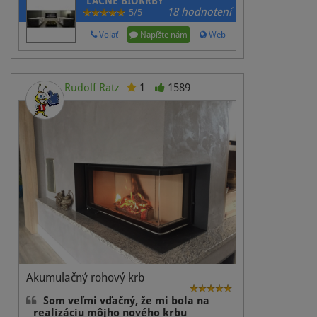
LACNÉ BIOKRBY
18 hodnotení
5/5
Volať
Napíšte nám
Web
Rudolf Ratz
1
1589
Akumulačný rohový krb
Som veľmi vďačný, že mi bola na
realizáciu môjho nového krbu