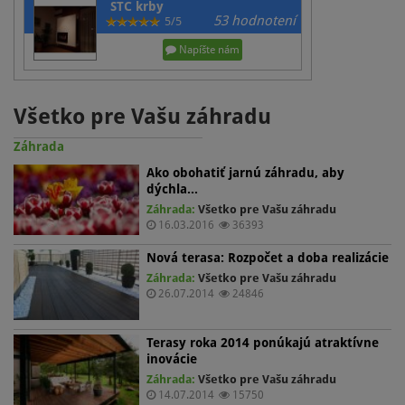
STC krby
53 hodnotení
5/5
Napíšte nám
Všetko pre Vašu záhradu
Záhrada
Ako obohatiť jarnú záhradu, aby
dýchla…
Záhrada:
Všetko pre Vašu záhradu
16.03.2016
36393
Nová terasa: Rozpočet a doba realizácie
Záhrada:
Všetko pre Vašu záhradu
26.07.2014
24846
Terasy roka 2014 ponúkajú atraktívne
inovácie
Záhrada:
Všetko pre Vašu záhradu
14.07.2014
15750